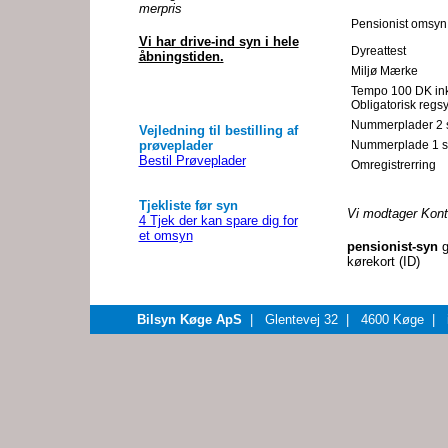
merpris
Pensionist omsyn
Vi har drive-ind syn i hele
Dyreattest
åbningstiden.
Miljø Mærke
Tempo 100 DK ink
Obligatorisk regs
Nummerplader 2 s
Vejledning til bestilling af
prøveplader
Nummerplade 1 st
Bestil Prøveplader
Omregistrerring
Tjekliste før syn
Vi modtager Kont
4 Tjek der kan spare dig for
et omsyn
pensionist-syn
g
kørekort (ID)
Bilsyn Køge ApS
| Glentevej 32 | 4600 Køge | 