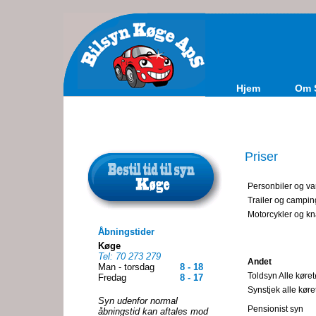
Hjem
Om 
Priser
Personbiler og v
Trailer og campi
Motorcykler og kna
Åbningstider
Køge
Tel: 70 273 279
Andet
Man - torsdag
8 - 18
Toldsyn Alle køret
Fredag
8 - 17
Synstjek alle køre
Syn udenfor normal
Pensionist syn
åbningstid kan aftales mod